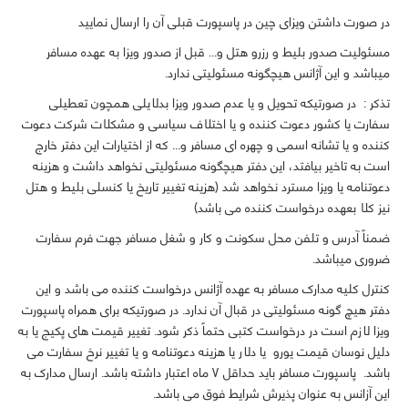
در صورت داشتن ویزای چین در پاسپورت قبلی آن را ارسال نمایید
مسئولیت صدور بلیط و رزرو هتل و... قبل از صدور ویزا به عهده مسافر
میباشد و این آژانس هیچگونه مسئولیتی ندارد.
تذکر :
در صورتیکه تحویل و یا عدم صدور ویزا بدلایلی همچون تعطیلی
سفارت یا کشور دعوت کننده و یا اختلاف سیاسی و مشکلات شرکت دعوت
کننده و یا تشانه اسمی و چهره ای مسافر و... که از اختیارات این دفتر خارج
است به تاخیر بیافتد، این دفتر هیچگونه مسئولیتی نخواهد داشت و هزینه
دعوتنامه یا ویزا مسترد نخواهد شد (هزینه تغییر تاریخ یا کنسلی بلیط و هتل
نیز کلا بعهده درخواست کننده می باشد)
ضمناً آدرس و تلفن محل سکونت و کار و شغل مسافر جهت فرم سفارت
ضروری میباشد.
کنترل کلیه مدارک مسافر به عهده آژانس درخواست کننده می باشد و این
دفتر هیچ گونه مسئولیتی در قبال آن ندارد. در صورتیکه برای همراه پاسپورت
ویزا لازم است در درخواست کتبی حتماً ذکر شود. تغییر قیمت های پکیج یا به
دلیل نوسان قیمت یورو یا دلار یا هزینه دعوتنامه و یا تغییر نرخ سفارت می
باشد. پاسپورت مسافر باید حداقل 7 ماه اعتبار داشته باشد. ارسال مدارک به
این آزانس به عنوان پذیرش شرایط فوق می باشد.