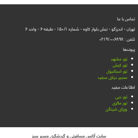
تماس با ما
تهران - اندرزگو - نبش بلوار کاوه - شماره 150/1 - طبقه 6 - واحد 6
تلفن : 02191006898
پیوندها
تور مشهد
تور کیش
تور استانبول
مسیر درنای سفید
اطلاعات مفید
تور دبی
تور مالزی
ویزای شینگن
سایت آژانس مسافرتی و گردشگری مسیر سبز