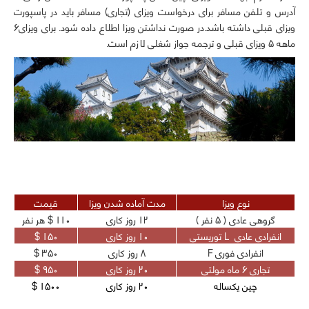
آدرس و تلفن مسافر برای درخواست ویزای (تجاری) مسافر باید در پاسپورت
ویزای قبلی داشته باشد.در صورت نداشتن
ویزا
اطلاع داده شود. برای ویزای6
ماهه 5 ویزای قبلی و ترجمه جواز شغلی لازم است.
نوع ویزا
مدت آماده شدن ویزا
قیمت
گروهی عادی ( 5 نفر )
12 روز کاری
110 $ هر نفر
انفرادی عادی L توریستی
10 روز کاری
150 $
انفرادی فوری F
8 روز کاری
350 $
تجاری 6 ماه مولتی
20 روز کاری
950 $
چین یکساله
20 روز کاری
1500 $